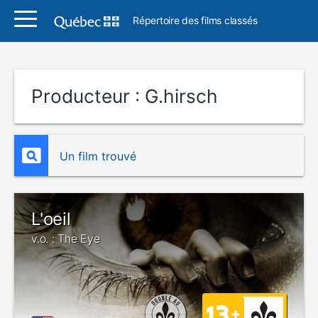
Répertoire des films classés
Producteur :
G.hirsch
Un film trouvé
L'oeil
v.o. : The Eye