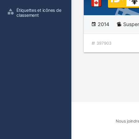
Étiquettes et icônes de 
classement
2014
Suspen
397903
Nous joindr