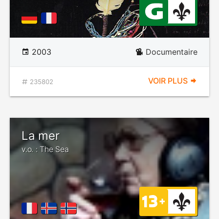
2003
Documentaire
VOIR PLUS
235802
La mer
v.o. : The Sea