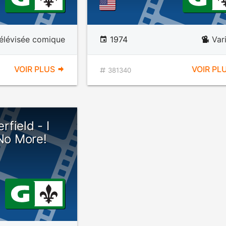
télévisée comique
1974
Var
VOIR PLUS
VOIR PL
381340
field - I
 No More!