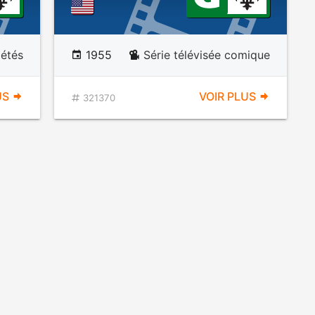
iétés
1955
Série télévisée comique
US
VOIR PLUS
321370