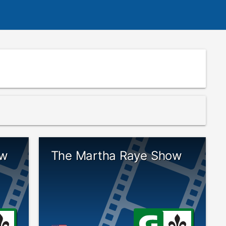
ow
The Martha Raye Show
l