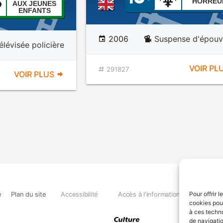
HORREU
AUX JEUNES
ENFANTS
2006
Suspense d'épouv
élévisée policière
VOIR PL
291827
VOIR PLUS
e
Plan du site
Accessibilité
Accès à l'information
Déclara
Pour offrir 
cookies pour
à ces techn
de navigatio