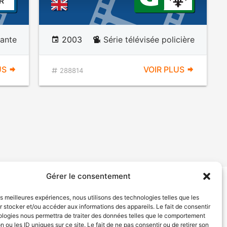
R
ante
2003
Série télévisée policière
US
VOIR PLUS
288814
Gérer le consentement
tion de services
Politique de confidentialité
les meilleures expériences, nous utilisons des technologies telles que les
 stocker et/ou accéder aux informations des appareils. Le fait de consentir
ologies nous permettra de traiter des données telles que le comportement
n ou les ID uniques sur ce site. Le fait de ne pas consentir ou de retirer son