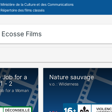
Ministère de la Culture et des Communications
Répertoire des films classés
:
Ecosse Films
 Job for a
Nature sauvage
1 - 2
v.o. : Wilderness
 Job for a Woman
VIOLENC
DÉCONSEILLÉ