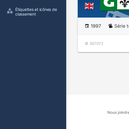
Étiquettes et icônes de 
classement
1997
Série t
307072
Nous joindr