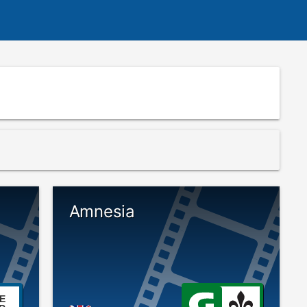
Amnesia
E