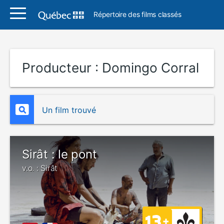
Répertoire des films classés
Producteur :
Domingo Corral
Un film trouvé
Sirât : le pont
v.o. : Sirât