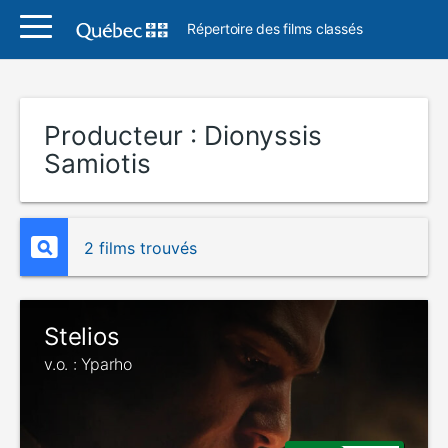
Répertoire des films classés
Producteur :
Dionyssis
Samiotis
2 films trouvés
Stelios
v.o. : Yparho