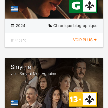
2024
Chronique biographique
VOIR PLUS
445840
Smyrne
v.o. : Smyrni Mou Agapimeni