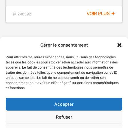
VOIR PLUS
240592
Gérer le consentement
Pour offrir les meilleures expériences, nous utilisons des technologies
telles que les cookies pour stocker et/ou accéder aux informations des
appareils. Le fait de consentir à ces technologies nous permettra de
traiter des données telles que le comportement de navigation ou les ID
uniques sur ce site. Le fait de ne pas consentir ou de retirer son
© Gouvernement du Québec, 2026
consentement peut avoir un effet négatif sur certaines caractéristiques
et fonctions.
Nous joindre
Plan du site
Accepter
Accessibilité
Accès à l'information
Refuser
Déclaration de services
Politique de confidentialité