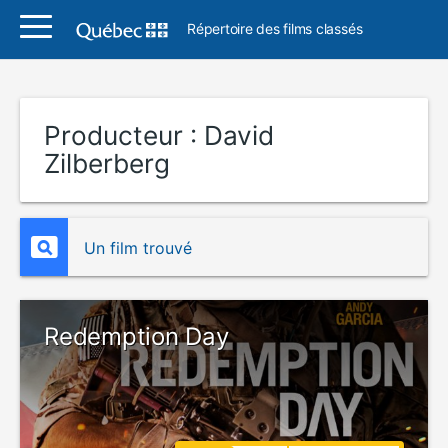
Répertoire des films classés
Producteur :
David
Zilberberg
Un film trouvé
Redemption Day