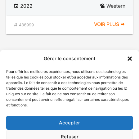
2022
Western
VOIR PLUS
436999
Gérer le consentement
Pour offrir les meilleures expériences, nous utilisons des technologies
telles que les cookies pour stocker et/ou accéder aux informations des
appareils. Le fait de consentir à ces technologies nous permettra de
traiter des données telles que le comportement de navigation ou les ID
uniques sur ce site. Le fait de ne pas consentir ou de retirer son
© Gouvernement du Québec, 2026
consentement peut avoir un effet négatif sur certaines caractéristiques
et fonctions.
Nous joindre
Plan du site
Accepter
Accessibilité
Accès à l'information
Refuser
Déclaration de services