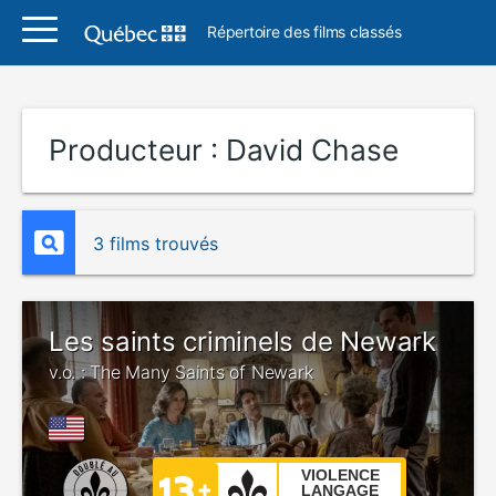
Répertoire des films classés
Producteur :
David Chase
3 films trouvés
Les saints criminels de Newark
v.o. : The Many Saints of Newark
VIOLENCE
LANGAGE