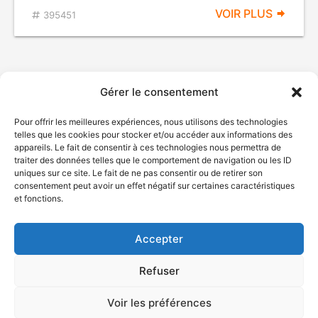
VOIR PLUS
395451
Gérer le consentement
Pour offrir les meilleures expériences, nous utilisons des technologies
telles que les cookies pour stocker et/ou accéder aux informations des
appareils. Le fait de consentir à ces technologies nous permettra de
traiter des données telles que le comportement de navigation ou les ID
uniques sur ce site. Le fait de ne pas consentir ou de retirer son
© Gouvernement du Québec, 2026
consentement peut avoir un effet négatif sur certaines caractéristiques
et fonctions.
Nous joindre
Plan du site
Accepter
Accessibilité
Accès à l'information
Refuser
Déclaration de services
Politique de confidentialité
Voir les préférences