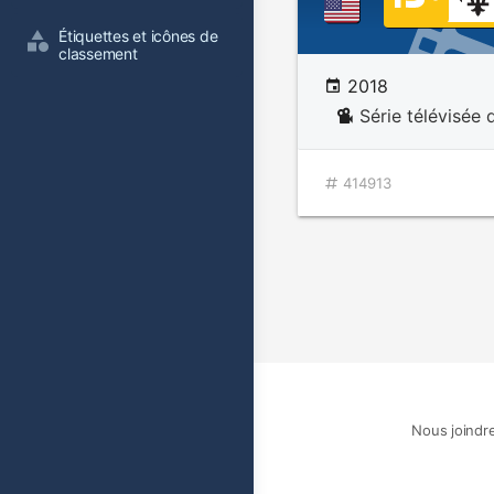
Étiquettes et icônes de 
classement
2018
Série télévisée 
414913
Nous joindr