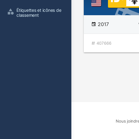
Étiquettes et icônes de 
classement
2017
407666
Nous joindr