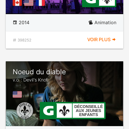
2014
Animation
VOIR PLUS
398252
Noeud du diable
v.o. : Devil's Knot
DÉCONSEILLÉ
AUX JEUNES
ENFANTS