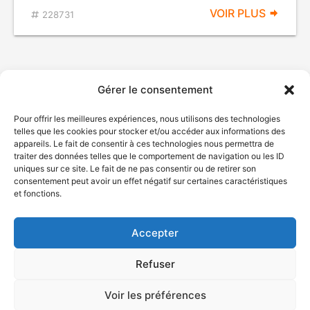
VOIR PLUS
228731
Gérer le consentement
Pour offrir les meilleures expériences, nous utilisons des technologies
telles que les cookies pour stocker et/ou accéder aux informations des
appareils. Le fait de consentir à ces technologies nous permettra de
traiter des données telles que le comportement de navigation ou les ID
uniques sur ce site. Le fait de ne pas consentir ou de retirer son
© Gouvernement du Québec, 2026
consentement peut avoir un effet négatif sur certaines caractéristiques
et fonctions.
Nous joindre
Plan du site
Accepter
Accessibilité
Accès à l'information
Refuser
Déclaration de services
Politique de confidentialité
Voir les préférences