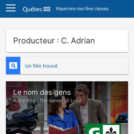
Répertoire des films classés
Producteur :
C. Adrian
Un film trouvé
Le nom des gens
Autre titre : The names of Love