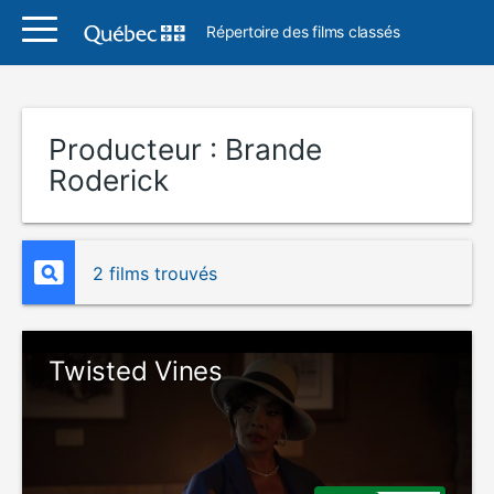
Répertoire des films classés
Producteur :
Brande
Roderick
2 films trouvés
Twisted Vines