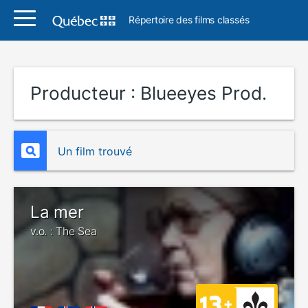
Répertoire des films classés
Producteur :
Blueeyes Prod.
Un film trouvé
La mer
v.o. : The Sea