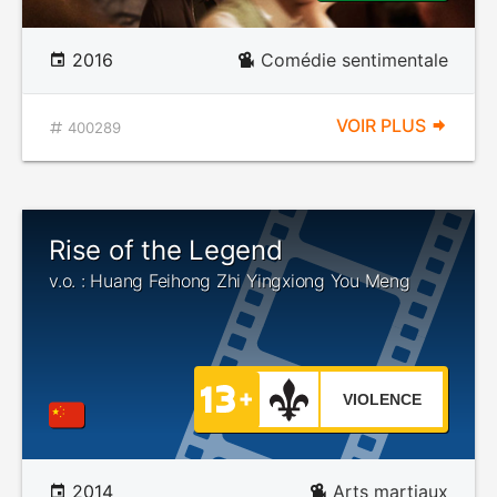
2016
Comédie sentimentale
VOIR PLUS
400289
Rise of the Legend
v.o. : Huang Feihong Zhi Yingxiong You Meng
VIOLENCE
2014
Arts martiaux