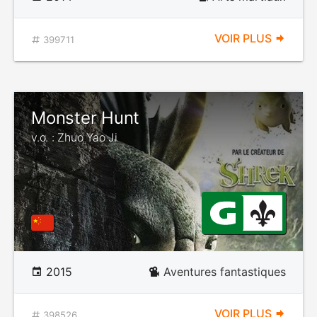
VOIR PLUS
399711
Monster Hunt
v.o. : Zhuo Yao Ji
2015
Aventures fantastiques
VOIR PLUS
398526