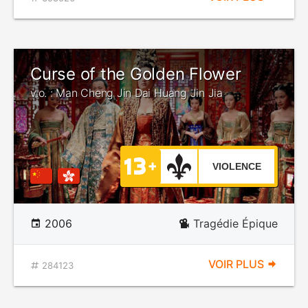
Curse of the Golden Flower
v.o. : Man Cheng Jin Dai Huang Jin Jia
VIOLENCE
2006
Tragédie Épique
VOIR PLUS
284123