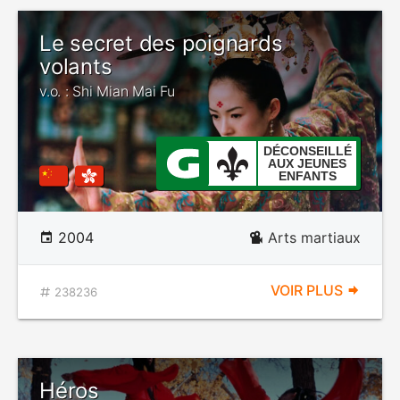
Le secret des poignards
volants
v.o. : Shi Mian Mai Fu
DÉCONSEILLÉ
AUX JEUNES
ENFANTS
2004
Arts martiaux
VOIR PLUS
238236
Héros