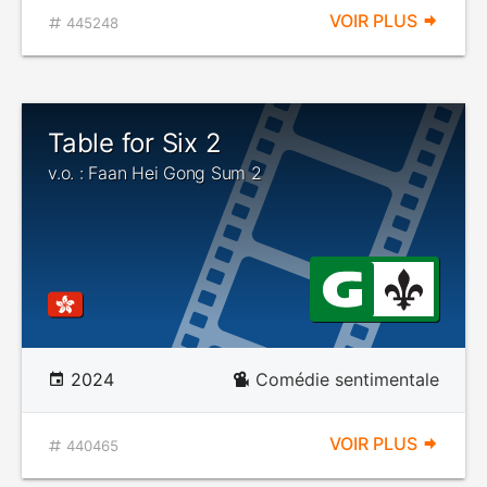
VOIR PLUS
445248
Table for Six 2
v.o. : Faan Hei Gong Sum 2
2024
Comédie sentimentale
VOIR PLUS
440465