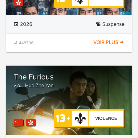
2026
Suspense
VOIR PLUS
448796
The Furious
v.o. : Huo Zhe Yan
VIOLENCE