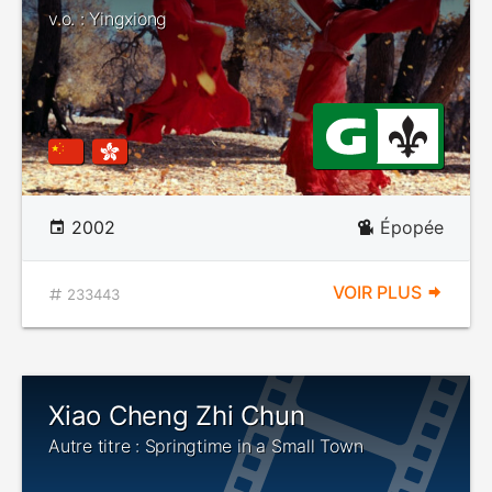
v.o. : Yingxiong
2002
Épopée
VOIR PLUS
233443
Xiao Cheng Zhi Chun
Autre titre : Springtime in a Small Town