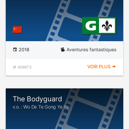
2018
Aventures fantastiques
VOIR PLUS
409673
The Bodyguard
v.o. : Wo De Te Gong Ye Ye