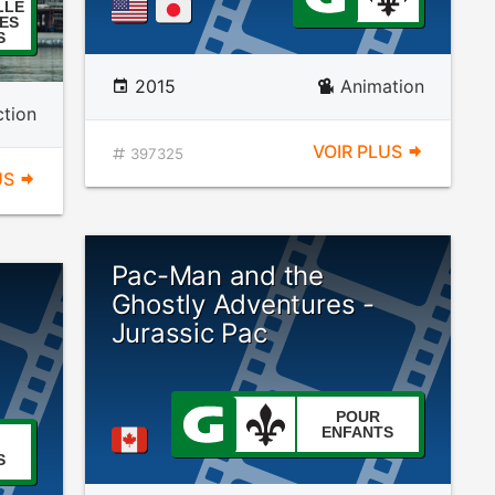
LLÉ
ES
S
2015
Animation
ction
VOIR PLUS
397325
US
Pac-Man and the
Ghostly Adventures -
Jurassic Pac
POUR
ENFANTS
S