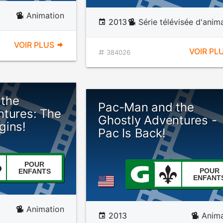
Animation
2013
Série télévisée d'anim
VOIR PLUS
VOIR PL
384026
the
Pac-Man and the
ntures: The
Ghostly Adventures -
gins!
Pac Is Back!
POUR
POUR
ENFANTS
ENFANT
Animation
2013
Anima