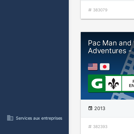
383079
Pac Man and 
Adventures - 
E
2013
Services aux entreprises
382393