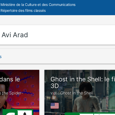
Ministère de la Culture et des Communications
Répertoire des films classés
:
Avi Arad
s
dans le
Ghost in the Shell: le f
3D
o the Spider-
v.o. : Ghost in the Shell