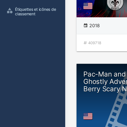
Étiquettes et icônes de 
classement
2018
409718
Pac-Man and 
Ghostly Adve
Berry Scary N