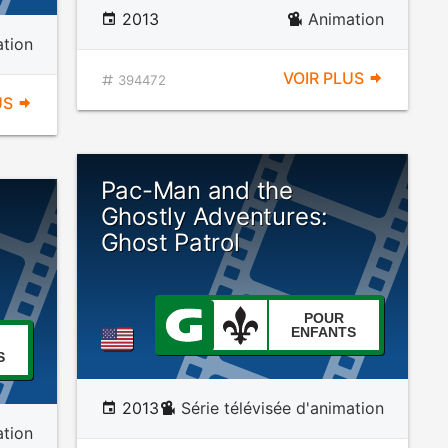
2013
Animation
ation
VOIR PLUS
394472
US
Pac-Man and the
Ghostly Adventures:
Ghost Patrol
POUR
ENFANTS
S
2013
Série télévisée d'animation
tion