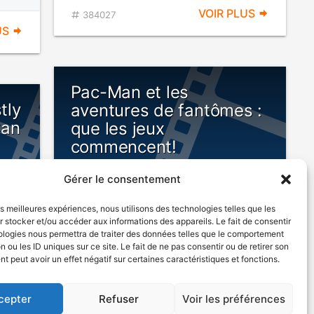
VOIR PLUS
384027
US
Pac-Man et les
tly
aventures de fantômes :
Can
que les jeux
commencent!
v.o. : Pac Man and the Ghostly
Gérer le consentement
Adventures - Let the Games Begin
les meilleures expériences, nous utilisons des technologies telles que les
S
 stocker et/ou accéder aux informations des appareils. Le fait de consentir
ologies nous permettra de traiter des données telles que le comportement
n ou les ID uniques sur ce site. Le fait de ne pas consentir ou de retirer son
POUR
ENFANTS
 peut avoir un effet négatif sur certaines caractéristiques et fonctions.
tion
cepter
Refuser
Voir les préférences
US
2012
Animation