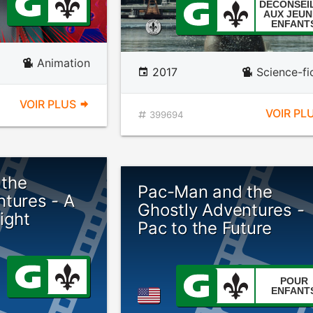
DÉCONSEI
AUX JEUN
ENFANT
Animation
2017
Science-fi
VOIR PLUS
VOIR PL
399694
the
Pac-Man and the
ntures - A
Ghostly Adventures -
ight
Pac to the Future
POUR
ENFANT