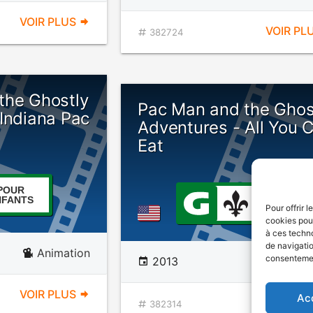
VOIR PLUS
VOIR PL
382724
the Ghostly
Pac Man and the Ghos
Indiana Pac
Adventures - All You 
Eat
POUR
POUR
NFANTS
Pour offrir 
ENFANT
cookies pour
à ces techn
de navigatio
Animation
consentement
2013
Anima
VOIR PLUS
Ac
VOIR PL
382314