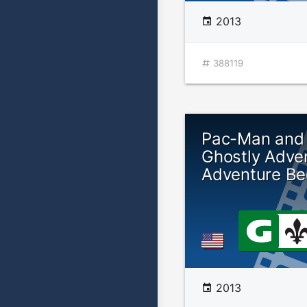
2013
388119
Pac-Man and 
Ghostly Adve
Adventure Be
2013