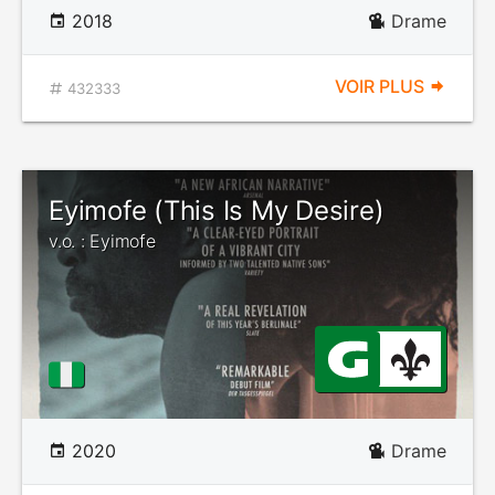
2018
Drame
VOIR PLUS
432333
Eyimofe (This Is My Desire)
v.o. : Eyimofe
2020
Drame