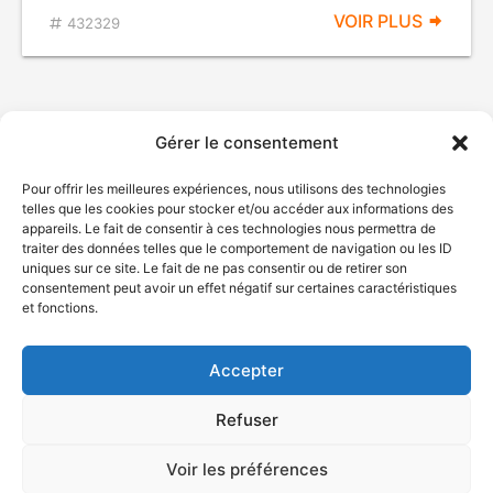
VOIR PLUS
432329
Gérer le consentement
Pour offrir les meilleures expériences, nous utilisons des technologies
telles que les cookies pour stocker et/ou accéder aux informations des
appareils. Le fait de consentir à ces technologies nous permettra de
traiter des données telles que le comportement de navigation ou les ID
uniques sur ce site. Le fait de ne pas consentir ou de retirer son
© Gouvernement du Québec, 2026
consentement peut avoir un effet négatif sur certaines caractéristiques
et fonctions.
Nous joindre
Plan du site
Accepter
Accessibilité
Accès à l'information
Refuser
Déclaration de services
Politique de confidentialité
Voir les préférences