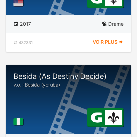
2017
Drame
VOIR PLUS
432331
Besida (As Destiny Decide)
v.o. : Besida (yoruba)