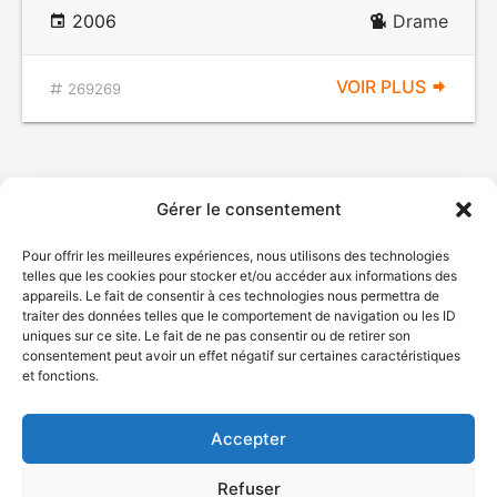
2006
Drame
VOIR PLUS
269269
Gérer le consentement
Pour offrir les meilleures expériences, nous utilisons des technologies
telles que les cookies pour stocker et/ou accéder aux informations des
appareils. Le fait de consentir à ces technologies nous permettra de
traiter des données telles que le comportement de navigation ou les ID
uniques sur ce site. Le fait de ne pas consentir ou de retirer son
© Gouvernement du Québec, 2026
consentement peut avoir un effet négatif sur certaines caractéristiques
et fonctions.
Nous joindre
Plan du site
Accepter
Accessibilité
Accès à l'information
Refuser
Déclaration de services