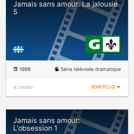
Jamais sans amour: La jalousie
5
1998
Série télévisée dramatique
VOIR PLUS
296980
Jamais sans amour:
L'obsession 1