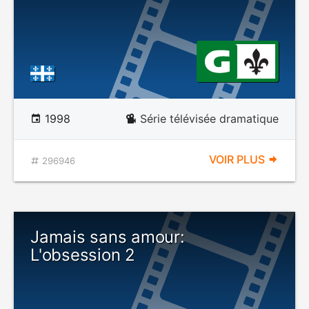
1998
Série télévisée dramatique
VOIR PLUS
296946
Jamais sans amour:
L'obsession 2