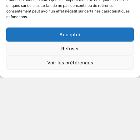
uniques sur ce site. Le fait de ne pas consentir ou de retirer son
1995
Animation
consentement peut avoir un effet négatif sur certaines caractéristiques
et fonctions.
VOIR PLUS
78416
Accepter
Refuser
Les petits géants
Voir les préférences
v.o. : Little Giants
1994
Comédie