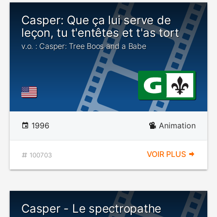
Casper: Que ça lui serve de
leçon, tu t'entêtes et t'as tort
v.o. : Casper: Tree Boos and a Babe
1996
Animation
VOIR PLUS
100703
Casper - Le spectropathe