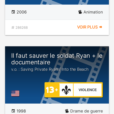
2006
Animation
VOIR PLUS
286268
Il faut sauver le soldat Ryan + le
documentaire
v.o. : Saving Private Ryan / Into the Beach
VIOLENCE
1998
Drame de guerre