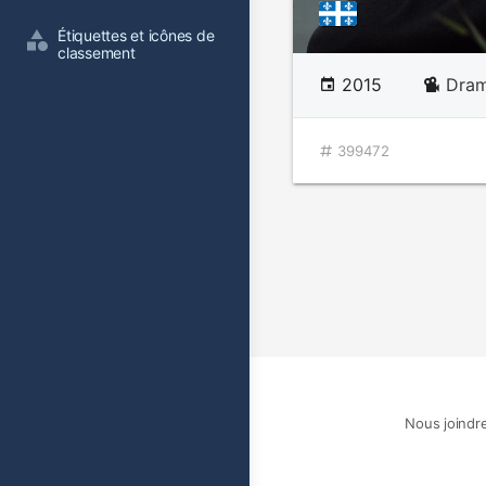
Étiquettes et icônes de 
classement
2015
Dram
399472
Nous joindr