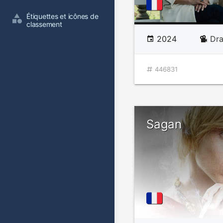
Étiquettes et icônes de 
classement
2024
Dr
446831
Sagan