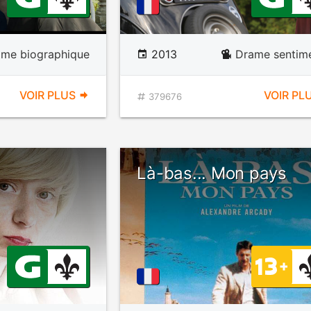
ame biographique
2013
Drame sentime
VOIR PLUS
VOIR PL
379676
Là-bas... Mon pays