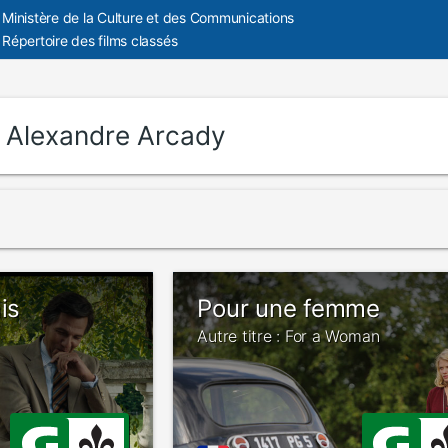
Ministère de la Culture et des Communications
Répertoire des films classés
:
Alexandre Arcady
is
Pour une femme
Autre titre : For a Woman