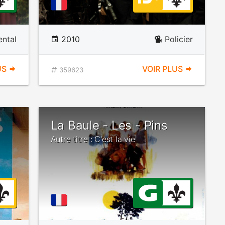
ntal
2010
Policier
US
VOIR PLUS
359623
La Baule - Les - Pins
Autre titre : C'est la vie