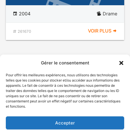
2004
Drame
VOIR PLUS
261670
Gérer le consentement
Pour offrir les meilleures expériences, nous utilisons des technologies
telles que les cookies pour stocker et/ou accéder aux informations des
appareils. Le fait de consentir à ces technologies nous permettra de
traiter des données telles que le comportement de navigation ou les ID
uniques sur ce site. Le fait de ne pas consentir ou de retirer son
© Gouvernement du Québec, 2026
consentement peut avoir un effet négatif sur certaines caractéristiques
et fonctions.
Nous joindre
Plan du site
Accepter
Accessibilité
Accès à l'information