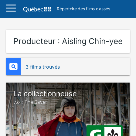
Répertoire des films classés
Producteur :
Aisling Chin-yee
3 films trouvés
La collectionneuse
v.o. : The Saver