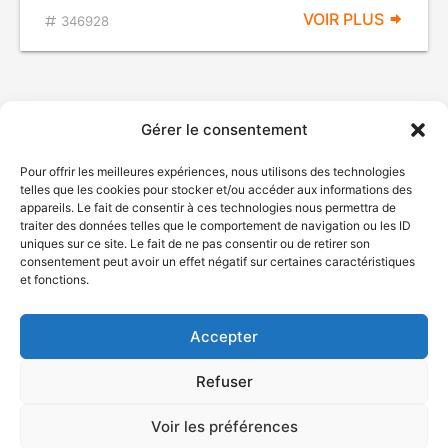
VOIR PLUS
346928
Gérer le consentement
Pour offrir les meilleures expériences, nous utilisons des technologies
telles que les cookies pour stocker et/ou accéder aux informations des
appareils. Le fait de consentir à ces technologies nous permettra de
traiter des données telles que le comportement de navigation ou les ID
uniques sur ce site. Le fait de ne pas consentir ou de retirer son
© Gouvernement du Québec, 2026
consentement peut avoir un effet négatif sur certaines caractéristiques
et fonctions.
Nous joindre
Plan du site
Accepter
Accessibilité
Accès à l'information
Refuser
Déclaration de services
Politique de confidentialité
Voir les préférences