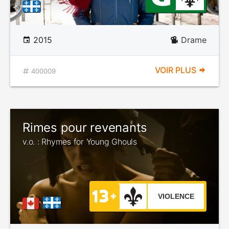
2015
Drame
VOIR PLUS
400009
Rimes pour revenants
v.o. : Rhymes for Young Ghouls
VIOLENCE