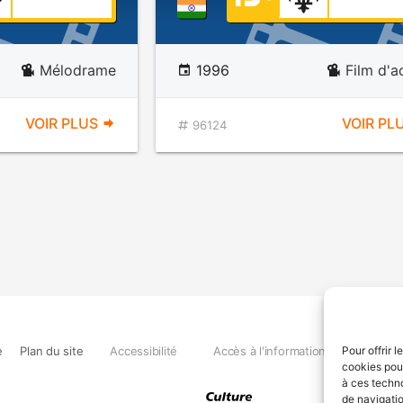
Mélodrame
1996
Film d'a
VOIR PLUS
VOIR PL
96124
e
Plan du site
Accessibilité
Accès à l'information
Déclara
Pour offrir 
cookies pour
à ces techn
de navigatio