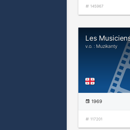
145967
Les Musicien
v.o. : Muzikanty
1969
117201