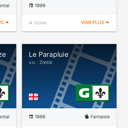
ntal
1999
US
VOIR PLUS
152640
ze
Le Parapluie
v.o. : Zontik
ntal
1966
Fantaisie