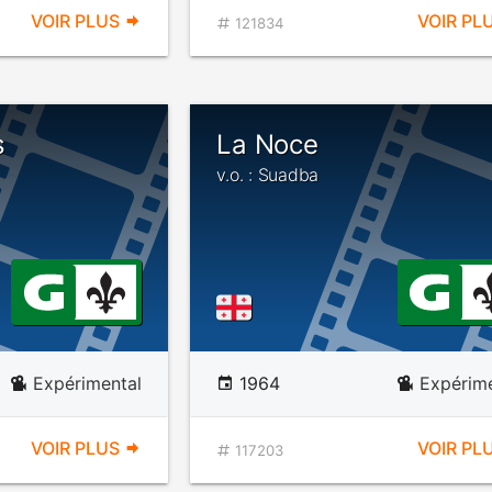
VOIR PLUS
VOIR PL
121834
s
La Noce
v.o. : Suadba
Expérimental
1964
Expérime
VOIR PLUS
VOIR PL
117203