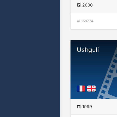
2000
158774
Ushguli
1999