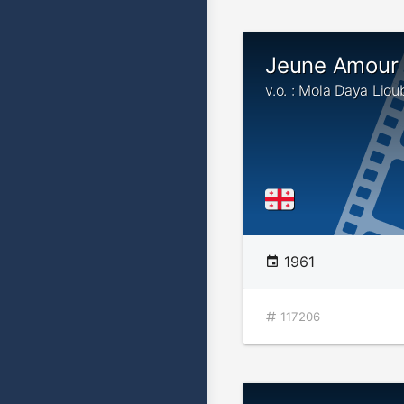
Jeune Amour
v.o. : Mola Daya Lio
1961
117206