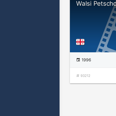
Walsi Petsch
1996
93212