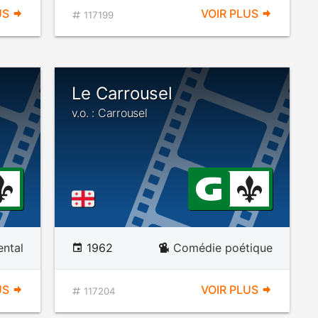
US
VOIR PLUS
117199
Le Carrousel
v.o. : Carrousel
ntal
1962
Comédie poétique
US
VOIR PLUS
117204