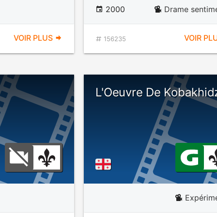
2000
Drame sentime
VOIR PLUS
VOIR PL
156235
L'Oeuvre De Kobakhid
Expérime