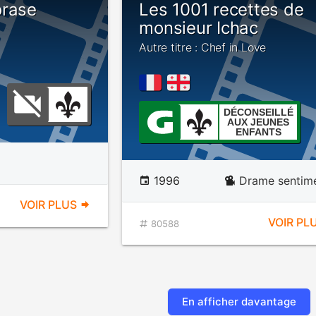
orase
Les 1001 recettes de
monsieur Ichac
Autre titre : Chef in Love
DÉCONSEILLÉ
AUX JEUNES
ENFANTS
1996
Drame sentime
VOIR PLUS
VOIR PL
80588
En afficher davantage