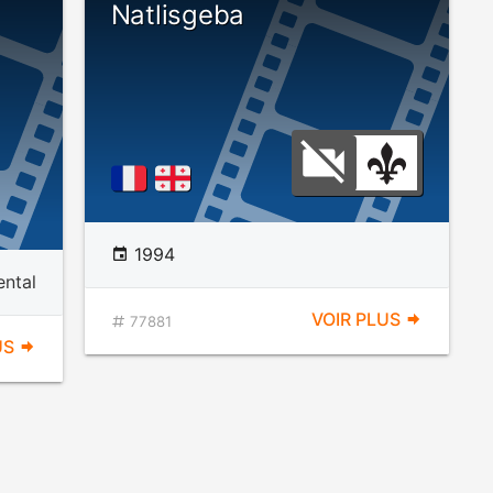
Natlisgeba
1994
ntal
VOIR PLUS
77881
US