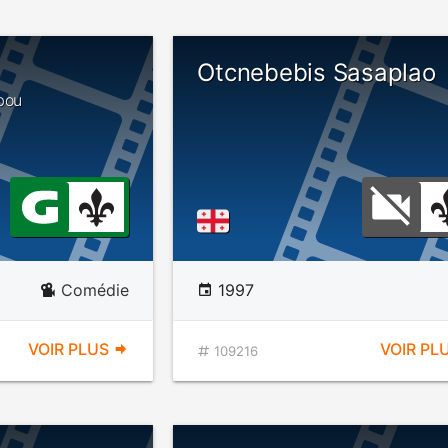
Otcnebebis Sasaplao
ubou
Comédie
1997
VOIR PLUS
VOIR PL
109216