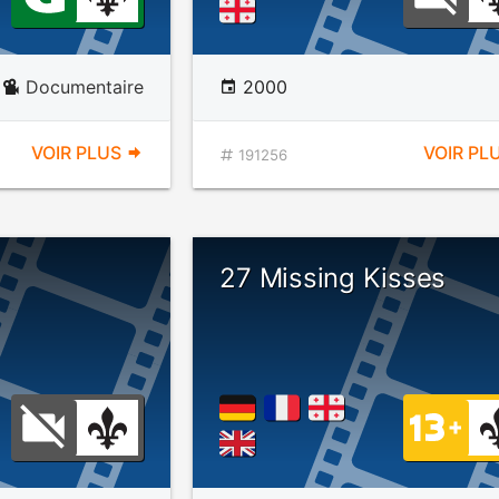
Documentaire
2000
VOIR PLUS
VOIR PL
191256
27 Missing Kisses