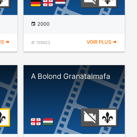
2000
US
VOIR PLUS
159923
A Bolond Granatalmafa