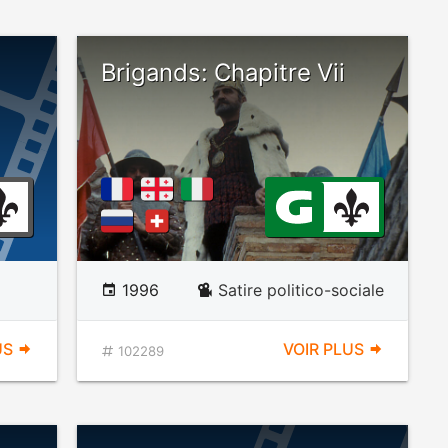
Brigands: Chapitre Vii
1996
Satire politico-sociale
US
VOIR PLUS
102289