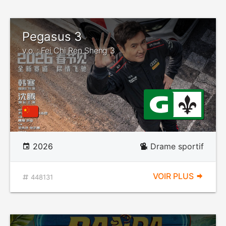
Pegasus 3
v.o. : Fei Chi Ren Sheng 3
2026
Drame sportif
VOIR PLUS
448131