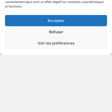
consentement peut avoir un effet négatif sur certaines caractéristiques
et fonctions.
VOIR PLUS
447742
Accepter
Refuser
Boonie Bears The Adventurers:
Voir les préférences
Guardians of the Sacred
Mountain
2025
Animation
VOIR PLUS
447730