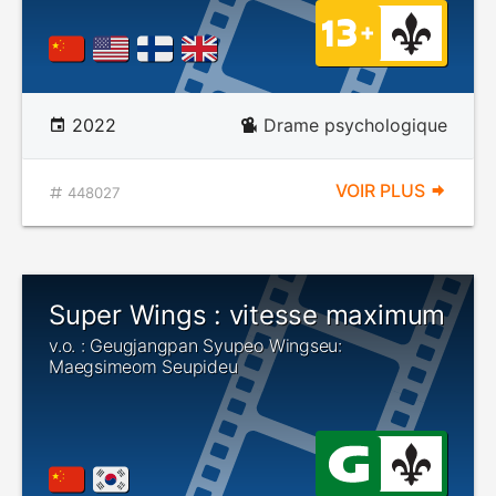
2022
Drame psychologique
VOIR PLUS
448027
Super Wings : vitesse maximum
v.o. : Geugjangpan Syupeo Wingseu:
Maegsimeom Seupideu