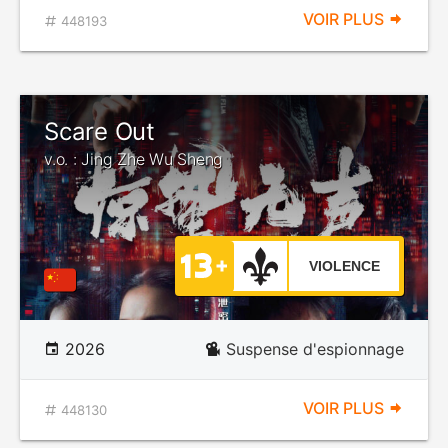
VOIR PLUS
448193
Scare Out
v.o. : Jing Zhe Wu Sheng
VIOLENCE
2026
Suspense d'espionnage
VOIR PLUS
448130