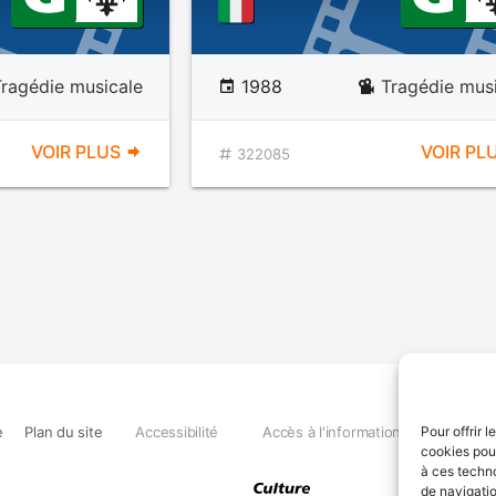
Tragédie musicale
1988
Tragédie mus
VOIR PLUS
VOIR PL
322085
e
Plan du site
Accessibilité
Accès à l'information
Déclara
Pour offrir 
cookies pour
à ces techn
de navigatio