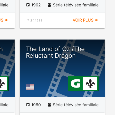
liale
1962
Série télévisée familiale
US
VOIR PLUS
344255
h
The Land of Oz /The
Reluctant Dragon
liale
1960
Série télévisée familiale