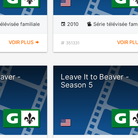
télévisée familiale
2010
Série télévisée fami
VOIR PLUS
VOIR PL
351331
eaver -
Leave It to Beaver -
Season 5