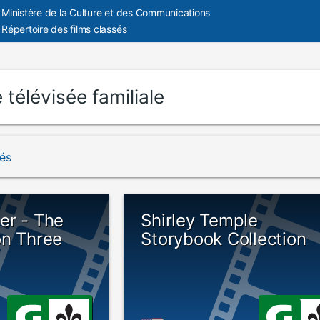
Ministère de la Culture et des Communications
Répertoire des films classés
 télévisée familiale
vés
er - The
Shirley Temple
on Three
Storybook Collection