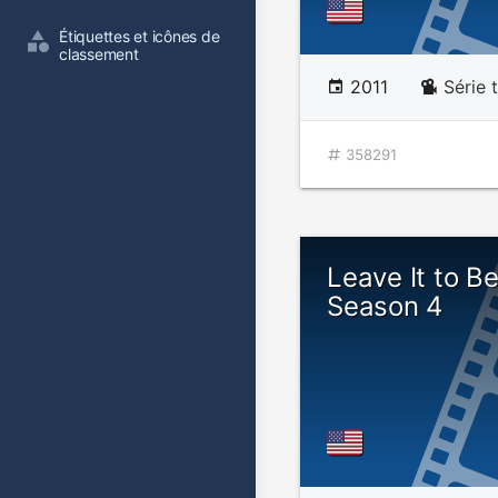
Étiquettes et icônes de 
classement
2011
Série 
358291
Leave It to B
Season 4