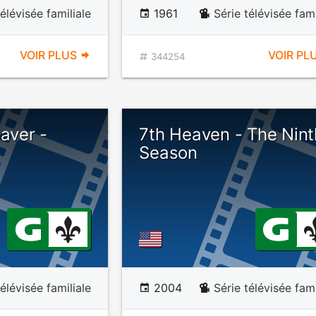
télévisée familiale
1961
Série télévisée fami
VOIR PLUS
VOIR PL
344254
eaver -
7th Heaven - The Nint
Season
télévisée familiale
2004
Série télévisée fami