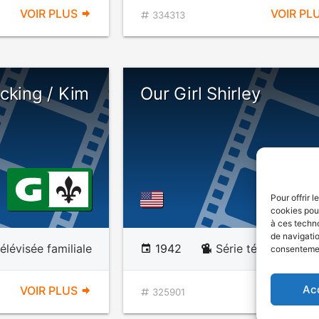
VOIR PLUS
VOIR PL
334313
cking / Kim
Our Girl Shirley
Pour offrir 
cookies pour
à ces techn
de navigatio
télévisée familiale
1942
Série télévisée fami
consentement
Ac
VOIR PLUS
VOIR PL
325901