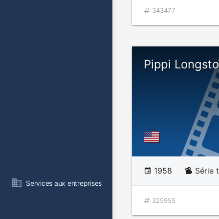
343477
Pippi Longsto
1958
Série 
Services aux entreprises
325955