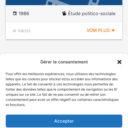
1986
Étude politico-sociale
VOIR PLUS
108333
Gérer le consentement
Pour offrir les meilleures expériences, nous utilisons des technologies
telles que les cookies pour stocker et/ou accéder aux informations des
appareils. Le fait de consentir à ces technologies nous permettra de
traiter des données telles que le comportement de navigation ou les ID
uniques sur ce site. Le fait de ne pas consentir ou de retirer son
© Gouvernement du Québec, 2026
consentement peut avoir un effet négatif sur certaines caractéristiques
et fonctions.
Nous joindre
Plan du site
Accepter
Accessibilité
Accès à l'information