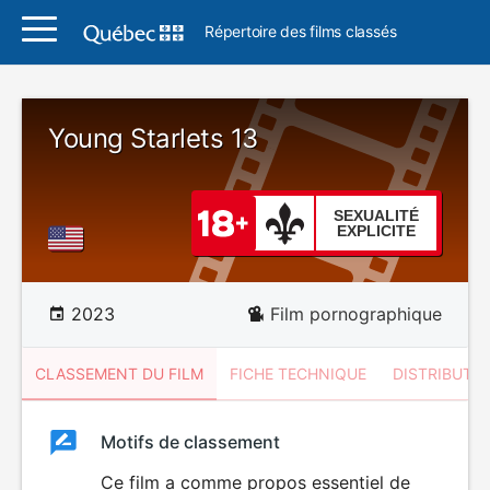
Répertoire des films classés
Young Starlets 13
SEXUALITÉ
EXPLICITE
2023
Film pornographique
CLASSEMENT DU FILM
FICHE TECHNIQUE
DISTRIBUTE
Classement
Motifs de classement
Classement
du
Ce film a comme propos essentiel de