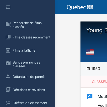
Recherche de films 
classés
Young 
Films classés récemment
Films à l’affiche
Bandes-annonces 
classées
1953
Détenteurs de permis
CLASSEM
Décisions et révisions
Clas
Moti
Classemen
Critères de classement
du
Veuil