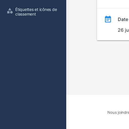
film
Étiquettes et icônes de 
classement
Date
26 ju
Nous joindr