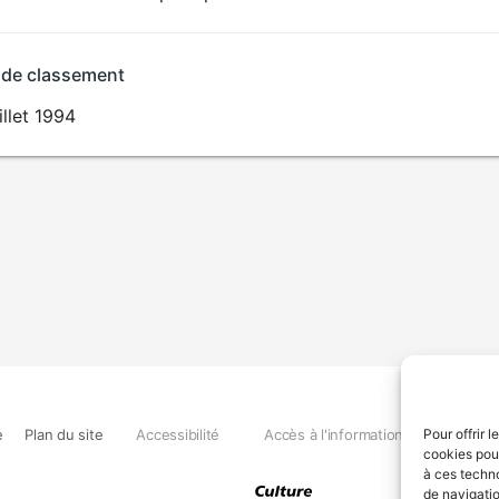
 de classement
illet 1994
e
Plan du site
Accessibilité
Accès à l'information
Déclara
Pour offrir 
cookies pour
à ces techn
de navigatio