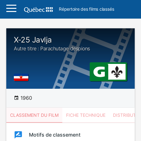
Répertoire des films classés
X-25 Javlja
Autre titre : Parachutage despions
1960
CLASSEMENT DU FILM
FICHE TECHNIQUE
DISTRIBUTE
Classement
Motifs de classement
Classement