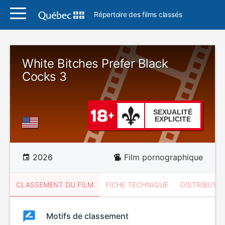
Répertoire des films classés
White Bitches Prefer Black
Cocks 3
SEXUALITÉ
EXPLICITE
2026
Film pornographique
CLASSEMENT DU FILM
FICHE TECHNIQUE
DISTRIBUTE
Classement
Motifs de classement
Classement