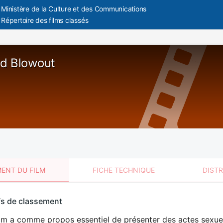
Ministère de la Culture et des Communications
Répertoire des films classés
d Blowout
ENT DU FILM
FICHE TECHNIQUE
DIST
sement
fs de classement
t
ilm a comme propos essentiel de présenter des actes sexue