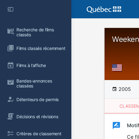
Recherche de films 
classés
Weeken
Films classés récemment
Films à l’affiche
Bandes-annonces 
classées
2005
Détenteurs de permis
CLASSEM
Décisions et révisions
Clas
Moti
Classemen
Critères de classement
du
Ce f