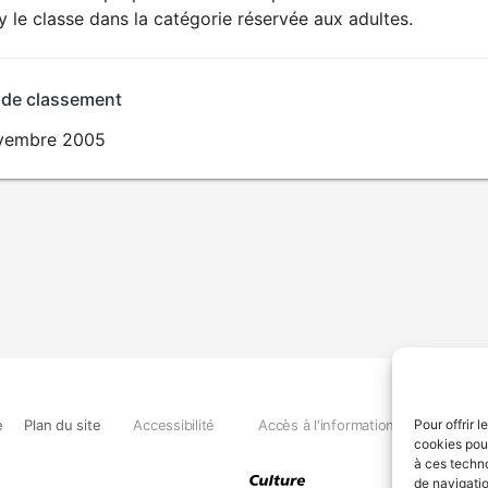
SEXUALITÉ
ry le classe dans la catégorie réservée aux adultes.
EXPLICITE
 de classement
vembre 2005
e
Plan du site
Accessibilité
Accès à l'information
Déclara
Pour offrir 
cookies pour
à ces techn
de navigatio