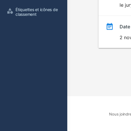
le ju
film
Étiquettes et icônes de 
classement
Date
2 no
Nous joindr