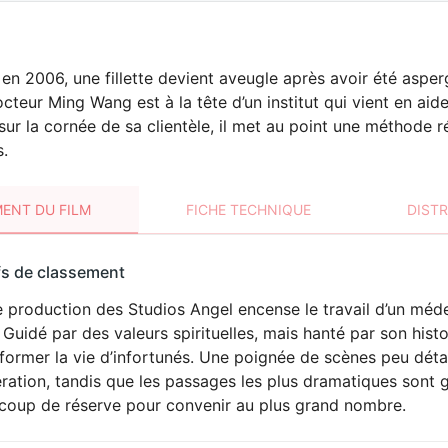
 en 2006, une fillette devient aveugle après avoir été asper
octeur Ming Wang est à la tête d’un institut qui vient en ai
r la cornée de sa clientèle, il met au point une méthode ré
s.
ENT DU FILM
FICHE TECHNIQUE
DIST
sement
fs de classement
t
 production des Studios Angel encense le travail d’un médec
 Guidé par des valeurs spirituelles, mais hanté par son histo
former la vie d’infortunés. Une poignée de scènes peu détai
ration, tandis que les passages les plus dramatiques sont 
coup de réserve pour convenir au plus grand nombre.