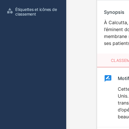
Étiquettes et icônes de 
Synopsis
classement
À Calcutta,
l’éminent d
membrane su
ses patient
CLASSEM
Clas
Moti
Classemen
du
Cette
Unis.
film
trans
d’opé
beau