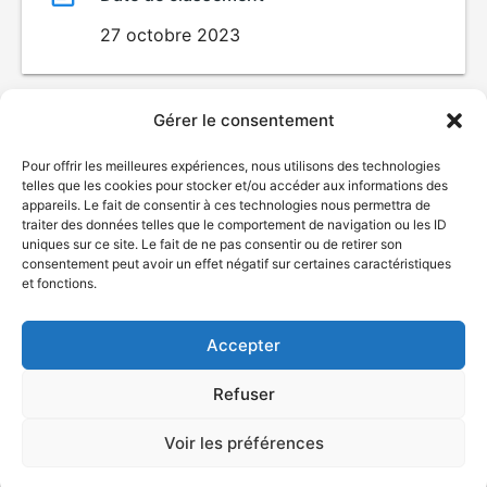
27 octobre 2023
Gérer le consentement
Pour offrir les meilleures expériences, nous utilisons des technologies
telles que les cookies pour stocker et/ou accéder aux informations des
appareils. Le fait de consentir à ces technologies nous permettra de
traiter des données telles que le comportement de navigation ou les ID
uniques sur ce site. Le fait de ne pas consentir ou de retirer son
consentement peut avoir un effet négatif sur certaines caractéristiques
© Gouvernement du Québec, 2026
et fonctions.
Nous joindre
Accepter
Plan du site
Accessibilité
Refuser
Accès à l'information
Déclaration de services
Politique de confidentialité
Voir les préférences