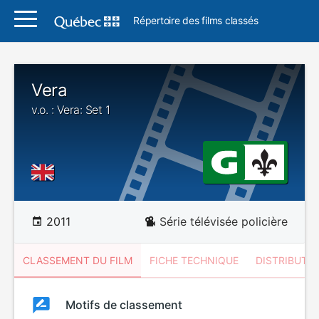
Répertoire des films classés
Vera
v.o. : Vera: Set 1
2011
Série télévisée policière
CLASSEMENT DU FILM
FICHE TECHNIQUE
DISTRIBUTE
Classement
Motifs de classement
Classement