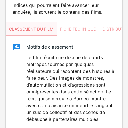
indices qui pourraient faire avancer leur
enquête, ils scrutent le contenu des films.
CLASSEMENT DU FILM
FICHE TECHNIQUE
DISTRIBUTE
Classement
Motifs de classement
Classement
du
Le film réunit une dizaine de courts
VIOLENCE
métrages tournés par quelques
HORREUR
film
réalisateurs qui racontent des histoires à
faire peur. Des images de monstres,
d’automutilation et d’agressions sont
omniprésentes dans cette sélection. Le
récit qui se déroule à Bornéo montre
avec complaisance un meurtre sanglant,
un suicide collectif et des scènes de
débauche à partenaires multiples.