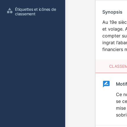
Étiquettes et icônes de 
Synopsis
classement
Au 19e sièc
et volage. 
compter sur
ingrat l’ab
financiers 
CLASSEM
Clas
Moti
Classemen
du
Ce n
se ce
film
mise 
sobri