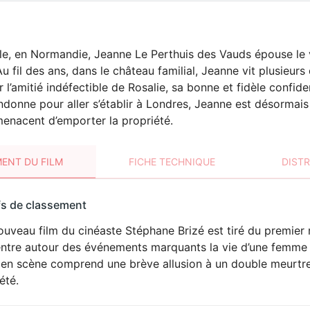
le, en Normandie, Jeanne Le Perthuis des Vauds épouse le
Au fil des ans, dans le château familial, Jeanne vit plusieurs
 l’amitié indéfectible de Rosalie, sa bonne et fidèle confid
andonne pour aller s’établir à Londres, Jeanne est désormai
menacent d’emporter la propriété.
ENT DU FILM
FICHE TECHNIQUE
DIST
sement
fs de classement
t
ouveau film du cinéaste Stéphane Brizé est tiré du premier
ntre autour des événements marquants la vie d’une femme i
en scène comprend une brève allusion à un double meurtre.
été.