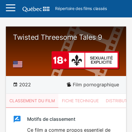
Répertoire des films classés
Twisted Threesome Tales 9
SEXUALITÉ
EXPLICITE
2022
Film pornographique
CLASSEMENT DU FILM
FICHE TECHNIQUE
DISTRIBUTE
Classement
Motifs de classement
Classement
du
Ce film a comme propos essentiel de