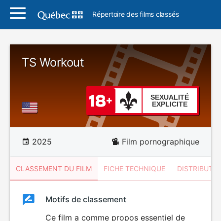
Répertoire des films classés
TS Workout
SEXUALITÉ
EXPLICITE
2025
Film pornographique
CLASSEMENT DU FILM
FICHE TECHNIQUE
DISTRIBUTE
Classement
Motifs de classement
Classement
du
Ce film a comme propos essentiel de