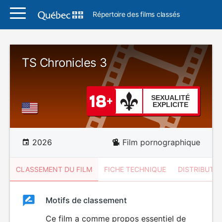
Répertoire des films classés
TS Chronicles 3
SEXUALITÉ
EXPLICITE
2026
Film pornographique
CLASSEMENT DU FILM
FICHE TECHNIQUE
DISTRIBUTE
Classement
Motifs de classement
Classement
du
Ce film a comme propos essentiel de