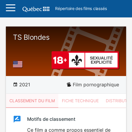
Répertoire des films classés
TS Blondes
SEXUALITÉ
EXPLICITE
2021
Film pornographique
CLASSEMENT DU FILM
FICHE TECHNIQUE
DISTRIBUTE
Classement
Motifs de classement
Classement
du
Ce film a comme propos essentiel de