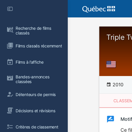
Recherche de films 
classés
Triple 
Films classés récemment
Films à l’affiche
Bandes-annonces 
classées
2010
Détenteurs de permis
CLASSEM
Décisions et révisions
Clas
Moti
Classemen
Critères de classement
du
Ce f