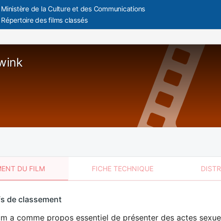
Ministère de la Culture et des Communications
Répertoire des films classés
Twink
ENT DU FILM
FICHE TECHNIQUE
DIST
sement
fs de classement
t
ilm a comme propos essentiel de présenter des actes sexue