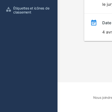
le ju
film
Étiquettes et icônes de 
classement
Date
4 avr
Nous joindr