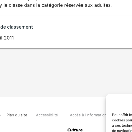
SEXUALITÉ
ry le classe dans la catégorie réservée aux adultes.
EXPLICITE
 de classement
il 2011
e
Plan du site
Accessibilité
Accès à l'information
Déclara
Pour offrir 
cookies pour
à ces techn
de navigatio