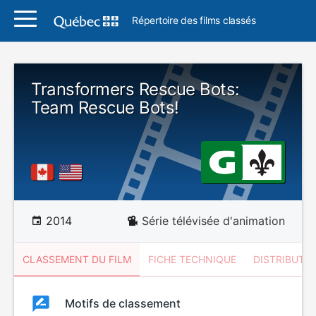
Répertoire des films classés
Transformers Rescue Bots:
Team Rescue Bots!
2014
Série télévisée d'animation
CLASSEMENT DU FILM
FICHE TECHNIQUE
DISTRIBUTE
Classement
Motifs de classement
Classement