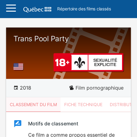
Répertoire des films classés
Trans Pool Party
SEXUALITÉ
EXPLICITE
2018
Film pornographique
CLASSEMENT DU FILM
FICHE TECHNIQUE
DISTRIBUTE
Classement
Motifs de classement
Classement
du
Ce film a comme propos essentiel de